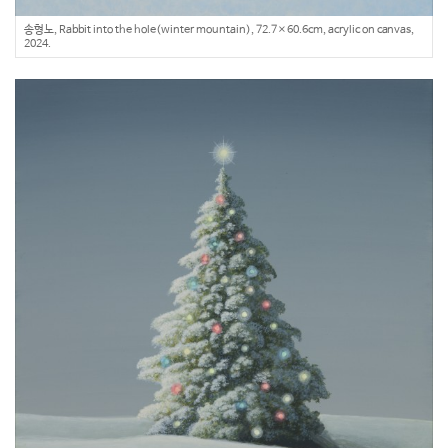
송형노, Rabbit into the hole(winter mountain), 72.7×60.6cm, acrylic on canvas,
2024.