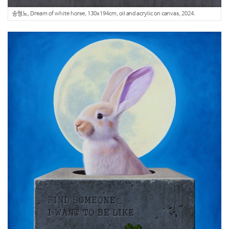
송형노, Dream of white horse, 130x194cm, oil and acrylic on canvas, 2024.