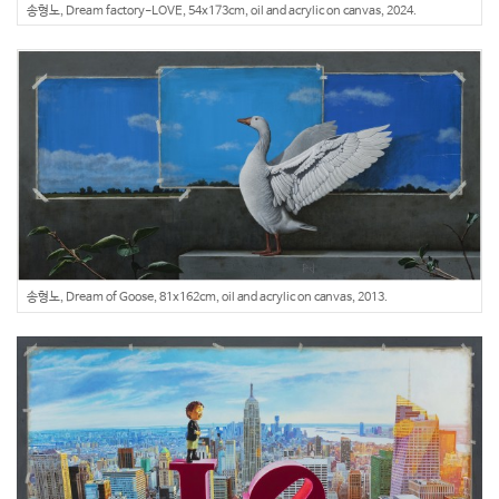
송형노, Dream factory-LOVE, 54x173cm, oil and acrylic on canvas, 2024.
송형노, Dream of Goose, 81x162cm, oil and acrylic on canvas, 2013.