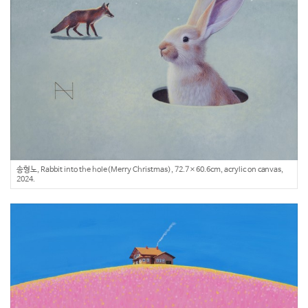
송형노, Rabbit into the hole(Merry Christmas), 72.7×60.6cm, acrylic on canvas,
2024.