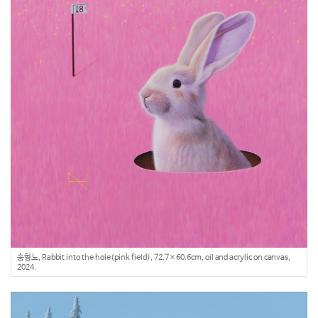
송형노, Rabbit into the hole(pink field), 72.7×60.6cm, oil and acrylic on canvas,
2024.