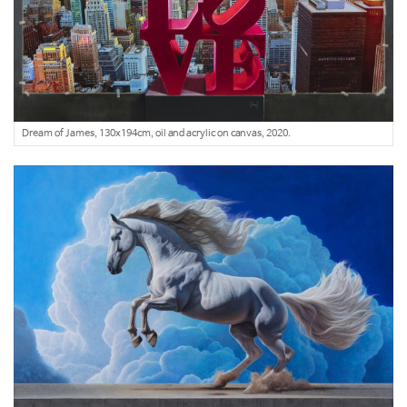
Dream of James, 130x194cm, oil and acrylic on canvas, 2020.