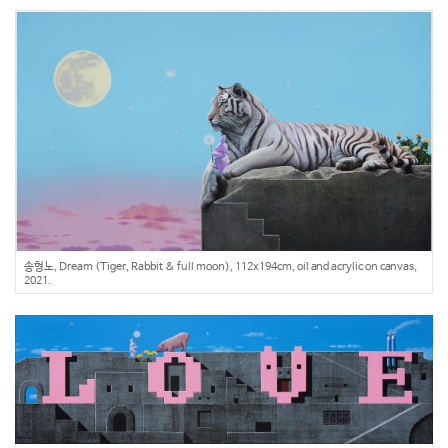
송형노, Dream (Tiger, Rabbit & full moon), 112x194cm, oil and acrylic on canvas,
2021.