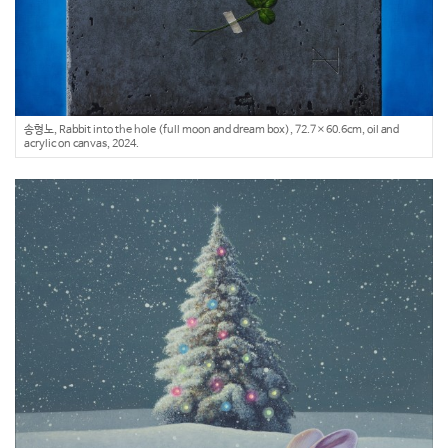
송형노, Rabbit into the hole (full moon and dream box), 72.7×60.6cm, oil and
acrylic on canvas, 2024.